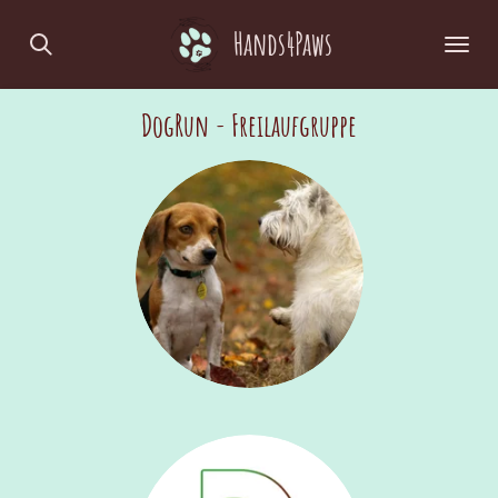
Zum
Hands4Paws
Hauptinhalt
springen
DogRun - Freilaufgruppe