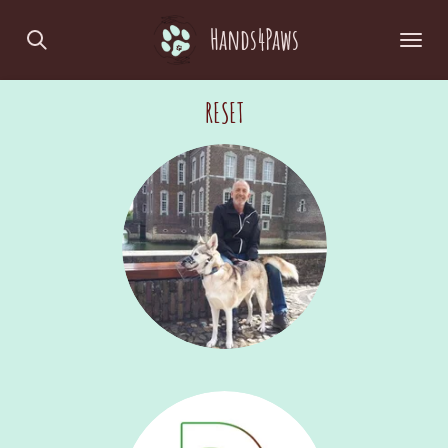
Zum
Hands4Paws
Hauptinhalt
springen
RESET